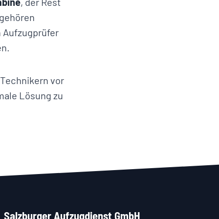
abine
, der Rest
 gehören
n Aufzugprüfer
en.
Technikern vor
male Lösung zu
Salzburger Aufzugdienst GmbH