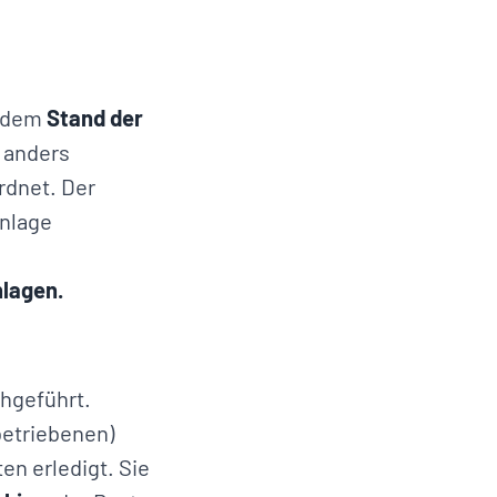
r dem
Stand der
t anders
rdnet. Der
anlage
lagen.
hgeführt.
betriebenen)
n erledigt. Sie